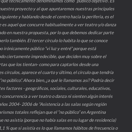
a lo que técnicamente denominamos como “público objetivo”. Es
a nuestro proyecto y al que apuntaremos nuestras principales
iguiente y hablando desde el centro hacia la periferia, es el
te es aquel que concurre habitualmente a ver teatro y/o danza
sado en nuestra propuesta, por lo que debemos dedicar parte
rlo también. El tercer círculo lo habita lo que se conoce
mo irónicamente público “vi luz y entré” porque está
do ciertamente impredecible, que deciden muy sobre el
as que los tientan- como para captarlos desde una
 círculos, aparece el cuarto y último, el círculo que tendría
“no público”. Ahora bien, ¿a qué le llamamos así? Podría decir
es factores - geográficos, sociales, culturales, educativos,
 de concurrencia a ver teatro o danza ni sienten algún interés
s años 2004- 2006 de “Asistencia a las salas según región
arismos totales reflejan que el “no público” en Argentina
ue no asistía (porque no había salas en su lugar de residencia)
1,1 % que si asistía es lo que llamamos hábitos de frecuencia o