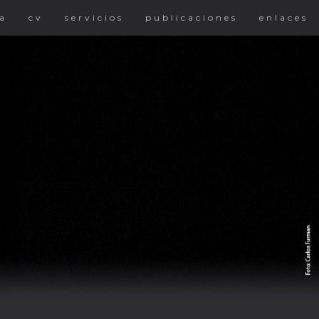
a
cv
servicios
publicaciones
enlaces