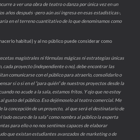
ncurre a ver una obra de teatro o danza por única vez en un
os años después -pero aún así ingresa en esas estadísticas-,
ntraría en el terreno cuantitativo de lo que denominamos como
 hacerlo habitué) y al no público puede considerar como
cetas magistrales ni fórmulas mágicas ni estrategias únicas
, cada proyecto (independiente o no), debe encontrar las
tan comunicarse con el público para atraerlo, consolidarlo o
nsar si o si en el “para quién” de nuestros proyectos desde la
uando no acude a la sala, estamos fritos. Y ojo que no estoy
l gusto del público. Eso dejémoselo al teatro comercial. Me
 la concepción de un proyecto, al que será el destinatario de
el lado oscuro de la sala” como nombra al público la experta
ntas para ello o no nos sentimos capaces de elaborar
udo que existan estudiantes avanzados de marketing o de