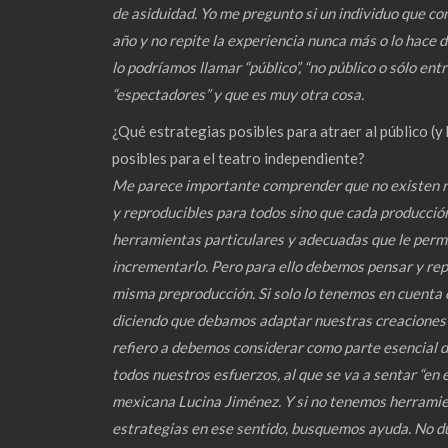
de asiduidad. Yo me pregunto si un individuo que co
año y no repite la experiencia nunca más o lo hace d
lo podríamos llamar “público”, “no público o sólo e
“espectadores” y que es muy otra cosa.
¿Qué estrategias posibles para atraer al público (y
posibles para el teatro independiente?
Me parece importante comprender que no existen re
y reproducibles para todos sino que cada producción
herramientas particulares y adecuadas que le permi
incrementarlo. Pero para ello debemos pensar y repe
misma preproducción. Si solo lo tenemos en cuenta c
diciendo que debamos adaptar nuestras creaciones a
refiero a debemos considerar como parte esencial de
todos nuestros esfuerzos, al que se va a sentar “en 
mexicana Lucina Jiménez. Y si no tenemos herramie
estrategias en ese sentido, busquemos ayuda. No d