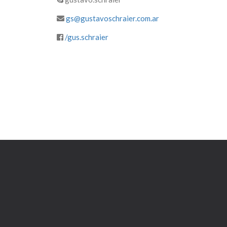
gs@gustavoschraier.com.ar
/gus.schraier