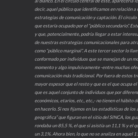
al blanco. En el círculo central de este, aparecerí
decir, aquel público que identificamos en relación 
estrategias de comunicación y captación. El círculo s
que estaría ocupado por el “público secundario”. Es
y que, potencialmente, podría llegar a estar intere
de nuestras estrategias comunicacionales para atrae
como “público marginal”. A este tercer sector lo lla
conformado por individuos que se manejan de un mo
momento y algo impulsivamente -entre muchas ofert
comunicación más tradicional. Por fuera de estos tres
mayor espesor que el resto y que es el que ocupa el 
que es aquel conjunto de individuos que por diferent
económicos, etarios, etc., etc.,- no tienen el hábito
en hacerlo. Si nos fijamos en las estadísticas de lo
geográfica” que figuran en el sitio del SINCA, los gu
rondaba un 85,5 %, el que si asistía un 11,1 % y el q
un 3,1%. Ahora bien, lo que no se analiza en aquel 1