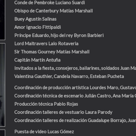
Conde de Pembroke
Luciano Suardi
Obispo de Canterbury
Matías Marshall
Buey
Agustín Salinas
Amor
Ignacio Fittipaldi
Príncipe Eduardo, hijo del rey
Byron Barbieri
Lord Maltravers
Lalo Rotaveria
Sir Thomas Gourney
Matías Marshall
Capitán
Martín Antuña
Invitados a la fiesta, consejeros, bailarines, soldados
Juan Ma
Valentina Gauthier, Candela Navarro, Esteban Pucheta
Coordinación de producción artística
Lourdes Maro, Gustavo
Coordinación técnica de escenario
Julián Castro, Ana María
Producción técnica
Pablo Rojas
Coordinación talleres de vestuario
Laura Parody
Coordinación talleres de realización
Guadalupe Borrajo, Jua
Puesta de video
Lucas Gómez