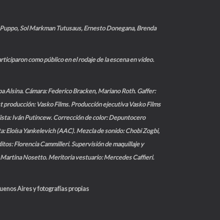
r Puppo, Sol Markman Tutusaus, Ernesto Donegana, Brenda
iciparon como público en el rodaje de la escena en video.
pa Alsina. Cámara: Federico Bracken, Mariano Roth. Gaffer:
t producción: Vasko Films. Producción ejecutiva Vasko Films
jista: Iván Putincew. Corrección de color: Depuntocero
a: Eloísa Yankelevich (AAC). Mezcla de sonido: Chobi Zogbi,
os: Florencia Cammilleri. Supervisión de maquillaje y
Martina Nosetto. Meritoria vestuario: Mercedes Caffieri.
uenos Aires y fotografías propias