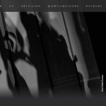
a
cv
servicios
publicaciones
enlaces