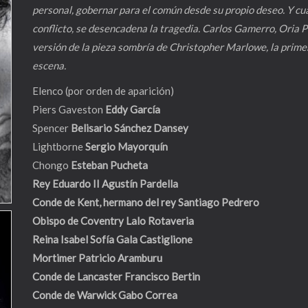
personal, gobernar para el común desde su propio deseo. Y c
conflicto, se desencadena la tragedia. Carlos Gamerro, Oria 
versión de la pieza sombría de Christopher Marlowe, la prime
escena.
Elenco (por orden de aparición)
Piers Gaveston
Eddy García
Spencer
Belisario Sánchez Dansey
Lightborne
Sergio Mayorquín
Chongo
Esteban Pucheta
Rey Eduardo II
Agustín Pardella
Conde de Kent, hermano del rey
Santiago Pedrero
Obispo de Coventry
Lalo Rotaveria
Reina Isabel
Sofía Gala Castiglione
Mortimer
Patricio Aramburu
Conde de Lancaster
Francisco Bertin
Conde de Warwick
Gabo Correa