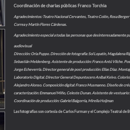
Coordinación de charlas públicas
Franco Torchia
Agradecimientos: Teatro Nacional Cervantes, Teatro Colón, Rosa Berge
Correa y Martín Flores Cárdenas.
Agradecimiento especial a todas las personas que desinteresadamente part
audiovisual
Dirección: Oria Puppo. Dirección de fotografía: Sol Lopatin, Magdalena Ri
Sebastián Meldenberg. Asistente de producción: Franco Antú Vilche. Pos
Jorge Echeverría. Director general de post producción: Elías Díaz. Monta
Laboratorio Digital. Director General Depuntocero Aníbal Kelvo. Colorist
Alejandro Alonso. Composición digital: Franco Musmanno. Diseño de crédit
caracterización: Emmanuel Miño, Celeste Dunan. Asistente de vestuario: 
Coordinación de producción: Gabriel Baigorria, Mirella Hoijman
Las fotografías son cortesía de Carlos Furman y el Complejo Teatral de B