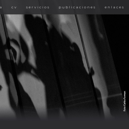
a
cv
servicios
publicaciones
enlaces