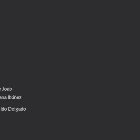
n Joab
ana Ibáñez
ldo Delgado