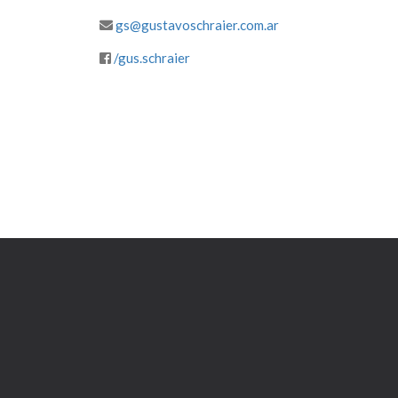
gs@gustavoschraier.com.ar
/gus.schraier