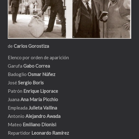
de
Carlos Gorostiza
Elenco por orden de aparición
Garufa
Gabo Correa
Badoglio
Osmar Núñez
José
Sergio Boris
Patrón
Enrique Liporace
Juana
Ana María Picchio
Empleada
Julieta Vallina
Antonio
Alejandro Awada
Mateo
Emiliano Dionisi
Repartidor
Leonardo Ramírez